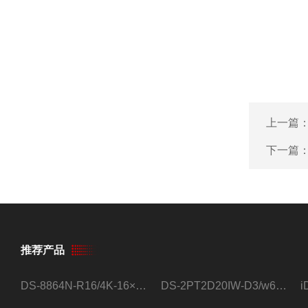
上一篇
下一篇
推荐产品
DS-8864N-R16/4K-16×4T/希捷16盘位录像机
DS-2PT2D20IW-D3/w64路高清硬盘录像机