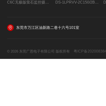
C6C无极版萤石监控摄像头
DS-1LPRVV-2C150/2B监控室外夜视高清电源线护套线200米/卷
东莞市万江区油新路二巷十六号101室
© 2026 东莞广恩电子有限公司 版权所有
粤ICP备20200838