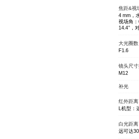
焦距&视
4 mm，
视场角：6
14.4°
大光圈数
F1.6
镜头尺寸
M12
补光
红外距离
L机型：远
白光距离
远可达30