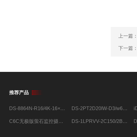
上一篇
下一篇
推荐产品
DS-8864N-R16/4K-16×4T/希捷16盘位录像机
DS-2PT2D20IW-D3/w64路高清硬盘录像机
C6C无极版萤石监控摄像头
DS-1LPRVV-2C150/2B监控室外夜视高清电源线护套线200米/卷