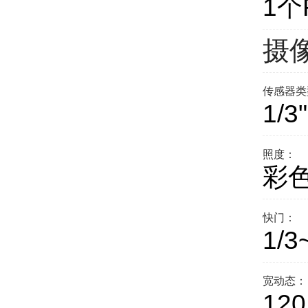
1个
摄
传感器类
1/3
照度：
彩色
快门：
1/3
宽动态：
120