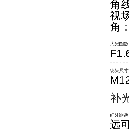
角线
视场
角：
大光圈数
F1.
镜头尺寸
M1
补
红外距离
远可