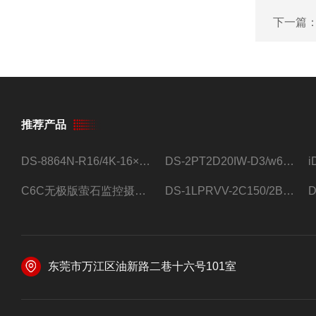
下一篇
推荐产品
DS-8864N-R16/4K-16×4T/希捷16盘位录像机
DS-2PT2D20IW-D3/w64路高清硬盘录像机
C6C无极版萤石监控摄像头
DS-1LPRVV-2C150/2B监控室外夜视高清电源线护套线200米/卷
东莞市万江区油新路二巷十六号101室