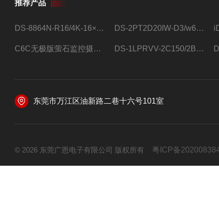
推荐产品
DS-8864N-R16/4K-16×4T/希捷16盘位录像机
DS-2PT2D20IW-D3/w64路高清硬盘录像机
C6C无极版萤石监控摄像头
DS-1LPRVV-2C150/2B监控室外夜视高清电源线护套线200米/卷
东莞市万江区油新路二巷十六号101室
© 2026 东莞广恩电子有限公司 版权所有
粤ICP备20200838