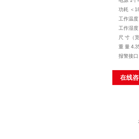
电源 1个
功耗 ＜
工作温度 
工作湿度 
尺 寸（宽
重 量 4
报警接口 
在线咨