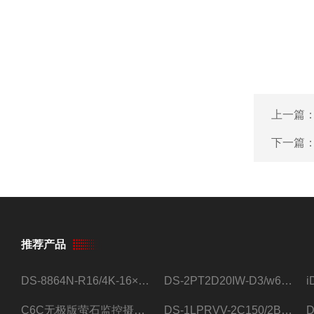
上一篇
下一篇
推荐产品
DS-8864N-R16/4K-16×4T/希捷16盘位录像机
DS-2PT2D20IW-D3/w64路高清硬盘录像机
C6C无极版萤石监控摄像头
DS-1LPRVV-2C150/2B监控室外夜视高清电源线护套线200米/卷