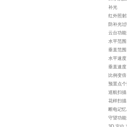
补光
红外照射距
防补光过
云台功能
水平范围 
垂直范围 
水平速度 
垂直速度 
比例变倍
预置点个数
巡航扫描 
花样扫描 
断电记忆
守望功能
3D 定位