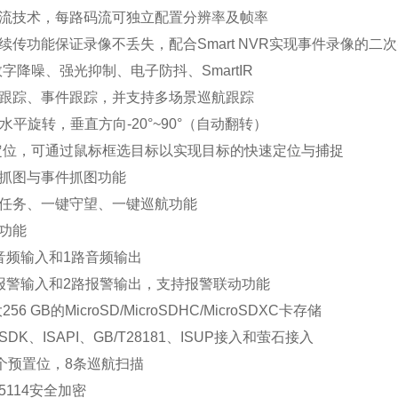
流技术，每路码流可独立配置分辨率及帧率
续传功能保证录像不丢失，配合Smart NVR实现事件录像的二
数字降噪、强光抑制、电子防抖、SmartIR
跟踪、事件跟踪，并支持多场景巡航跟踪
°水平旋转，垂直方向-20°~90°（自动翻转）
定位，可通过鼠标框选目标以实现目标的快速定位与捕捉
抓图与事件抓图功能
任务、一键守望、一键巡航功能
功能
音频输入和1路音频输出
报警输入和2路报警输出，支持报警联动功能
256 GB的MicroSD/MicroSDHC/MicroSDXC卡存储
DK、ISAPI、GB/T28181、ISUP接入和萤石接入
0个预置位，8条巡航扫描
5114安全加密