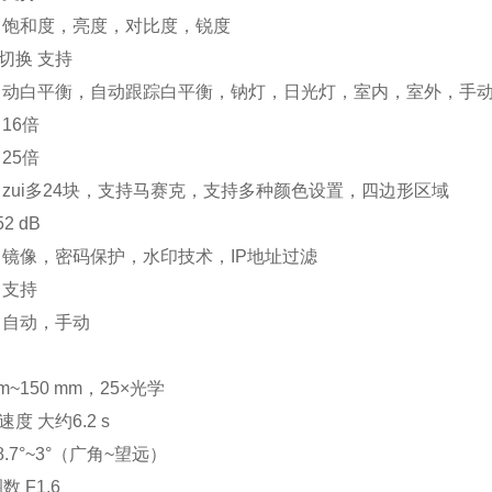
 饱和度，亮度，对比度，锐度
切换 支持
自动白平衡，自动跟踪白平衡，钠灯，日光灯，室内，室外，手
16倍
25倍
 zui多24块，支持马赛克，支持多种颜色设置，四边形区域
2 dB
 镜像，密码保护，水印技术，IP地址过滤
 支持
 自动，手动
m~150 mm，25×光学
度 大约6.2 s
8.7°~3°（广角~望远）
数 F1.6