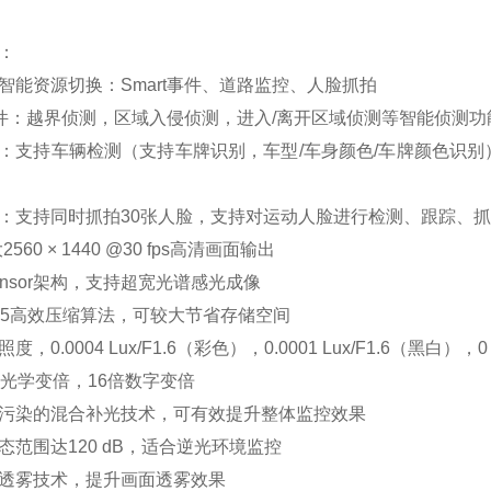
：
智能资源切换：Smart事件、道路监控、人脸抓拍
t事件：越界侦测，区域入侵侦测，进入/离开区域侦测等智能侦测功
：支持车辆检测（支持车牌识别，车型/车身颜色/车牌颜色识
：支持同时抓拍30张人脸，支持对运动人脸进行检测、跟踪、
2560 × 1440 @30 fps高清画面输出
ensor架构，支持超宽光谱感光成像
265高效压缩算法，可较大节省存储空间
，0.0004 Lux/F1.6（彩色），0.0001 Lux/F1.6（黑白），0 Lu
倍光学变倍，16倍数字变倍
污染的混合补光技术，可有效提升整体监控效果
态范围达120 dB，适合逆光环境监控
透雾技术，提升画面透雾效果