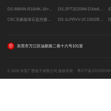
DS-8864N-R16/4K-16×4T/希捷16盘位录像机
DS-2PT2D20IW-D3/w64路高清硬盘录像机
C6C无极版萤石监控摄像头
DS-1LPRVV-2C150/2B监控室外夜视高清电源线护套线200米/卷
东莞市万江区油新路二巷十六号101室
© 2026 东莞广恩电子有限公司 版权所有
粤ICP备20200838