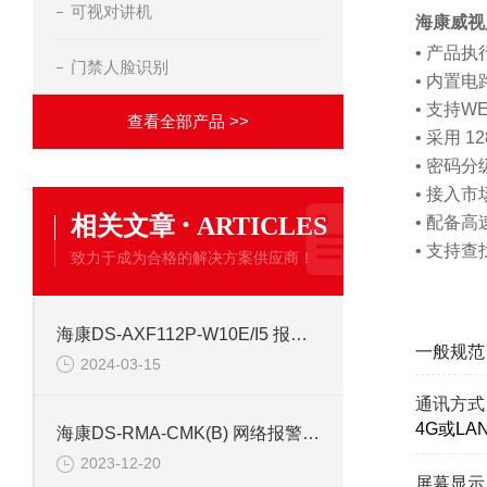
可视对讲机
海康威视
• 产品执
门禁人脸识别
• 内置
• 支持
查看全部产品 >>
• 采用 
• 密码
• 接入
·
相关文章
ARTICLES
• 配备高
• 支持
致力于成为合格的解决方案供应商！
海康DS-AXF112P-W10E/I5 报警主机
一般规范
2024-03-15
通讯方式
4G或LA
海康DS-RMA-CMK(B) 网络报警主机RS485接口
2023-12-20
屏幕显示