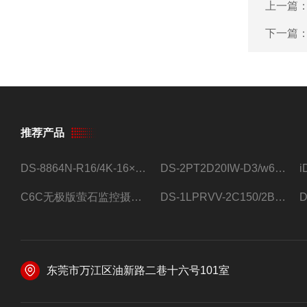
上一篇
下一篇
推荐产品
DS-8864N-R16/4K-16×4T/希捷16盘位录像机
DS-2PT2D20IW-D3/w64路高清硬盘录像机
C6C无极版萤石监控摄像头
DS-1LPRVV-2C150/2B监控室外夜视高清电源线护套线200米/卷
东莞市万江区油新路二巷十六号101室