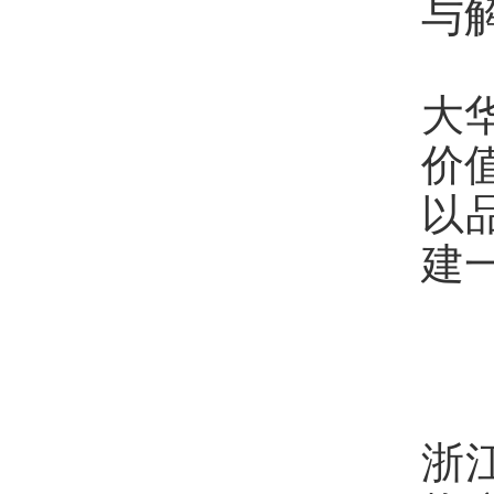
与
大
价
以
建
浙