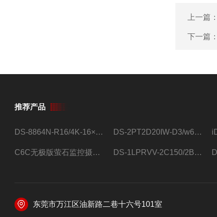
上一篇
下一篇
推荐产品
DS-8864N-R16/4K-16×4T/希捷16盘位录像机
DS-2PT2D20IW-D3/w64路高清硬盘录像机
C6C无极版萤石监控摄像头
DS-1LPRVV-2C150/2B监控室外夜视高清电源线护套线200米/卷
东莞市万江区油新路二巷十六号101室