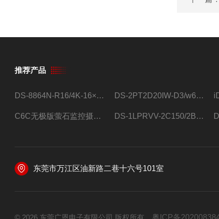
推荐产品
DS-8864N-R16/4K-16×4T/希捷16盘位录像机
DS-2PT2D20IW-D3/w64路高清硬盘录像机
C6C无极版萤石监控摄像头
DS-1LPRVV-2C150/2B监控室外夜视高清电源线护套线200米/卷
东莞市万江区油新路二巷十六号101室
© 2026 东莞广恩电子有限公司 版权所有
粤ICP备20200838