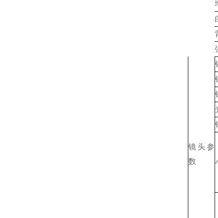
镜头参
数