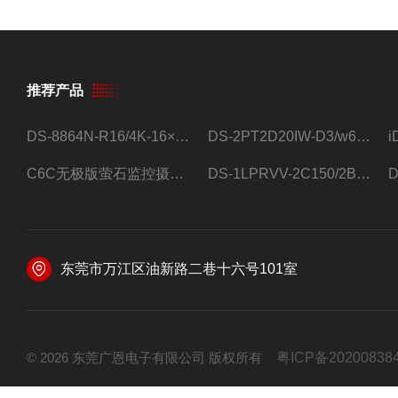
推荐产品
DS-8864N-R16/4K-16×4T/希捷16盘位录像机
DS-2PT2D20IW-D3/w64路高清硬盘录像机
C6C无极版萤石监控摄像头
DS-1LPRVV-2C150/2B监控室外夜视高清电源线护套线200米/卷
东莞市万江区油新路二巷十六号101室
© 2026 东莞广恩电子有限公司 版权所有
粤ICP备20200838