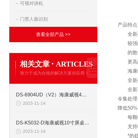
可视对讲机
门禁人脸识别
产品特点
全新处
查看全部产品 >>
较强的
的散
·
更高的
相关文章
ARTICLES
海康DS-
致力于成为合格的解决方案供应商！
全新处
全新英特
DS-6904UD（V2）海康威视4路高清视频解码器
令集处理
2023-11-14
降低50
每颗CP
DS-K5032-D海康威视10寸屏桌面式人证核验终端
支持Nod
2023-11-14
*的处