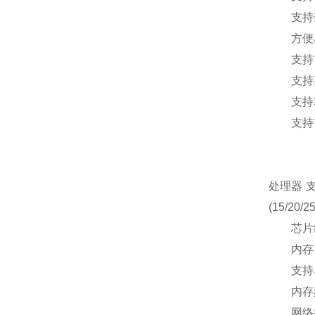
支持部
方便易
支持前
支持离
支持精
支持前
处理器 支
(15/2
芯片组 I
内存 1
支持单条容
内存频率支
网络控制