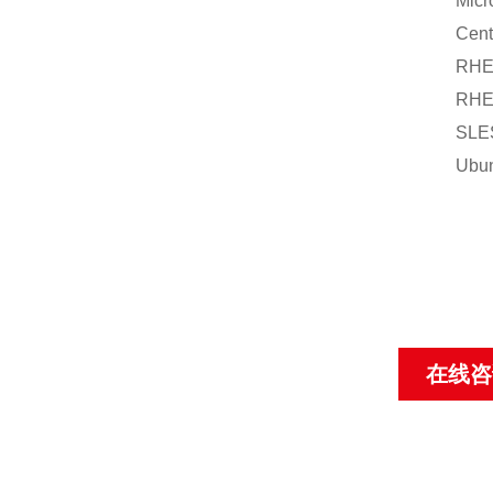
Microso
CentO
RHEL 6
RHEL 7
SLES 1
Ubuntu 
在线咨