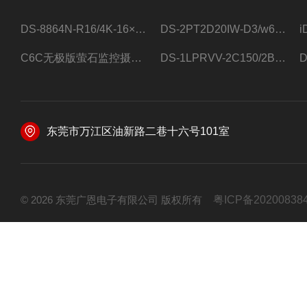
DS-8864N-R16/4K-16×4T/希捷16盘位录像机
DS-2PT2D20IW-D3/w64路高清硬盘录像机
C6C无极版萤石监控摄像头
DS-1LPRVV-2C150/2B监控室外夜视高清电源线护套线200米/卷
东莞市万江区油新路二巷十六号101室
© 2026 东莞广恩电子有限公司 版权所有
粤ICP备20200838