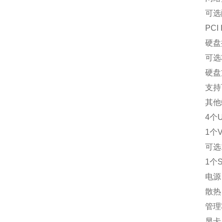
可选配万
PCI 
硬盘控制器
可选3108
硬盘方案 
支持可选
其他端口
4个US
1个VG
可选1
1个S
电源 标
散热 
管理功能 
显卡 集