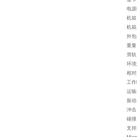
电源电压 A
机箱 
机箱尺寸 8
外包箱尺
重量 的
滑轨 滑轨
环境温度要
相对湿度
工作时3
运输存储
振动 频率
冲击 峰值
碰撞 峰值
支持操作系统