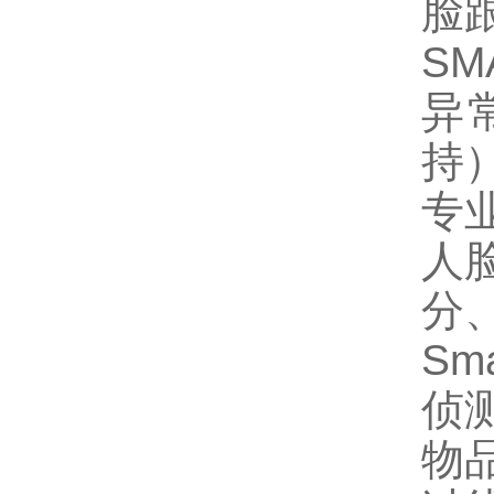
脸
SM
异
持
专
人
分
Sm
侦
物