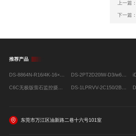
上一篇
下一篇
推荐产品
DS-8864N-R16/4K-16×4T/希捷16盘位录像机
DS-2PT2D20IW-D3/w64路高清硬盘录像机
C6C无极版萤石监控摄像头
DS-1LPRVV-2C150/2B监控室外夜视高清电源线护套线200米/卷
东莞市万江区油新路二巷十六号101室