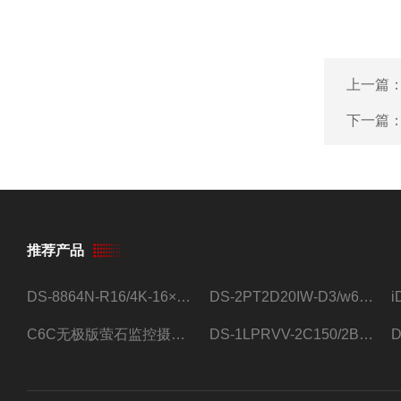
上一篇
下一篇
推荐产品
DS-8864N-R16/4K-16×4T/希捷16盘位录像机
DS-2PT2D20IW-D3/w64路高清硬盘录像机
C6C无极版萤石监控摄像头
DS-1LPRVV-2C150/2B监控室外夜视高清电源线护套线200米/卷