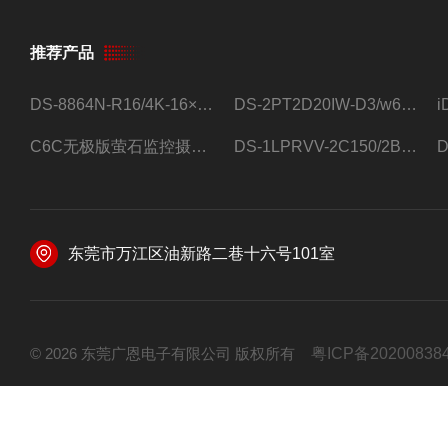
推荐产品
DS-8864N-R16/4K-16×4T/希捷16盘位录像机
DS-2PT2D20IW-D3/w64路高清硬盘录像机
C6C无极版萤石监控摄像头
DS-1LPRVV-2C150/2B监控室外夜视高清电源线护套线200米/卷
东莞市万江区油新路二巷十六号101室
© 2026 东莞广恩电子有限公司 版权所有
粤ICP备20200838