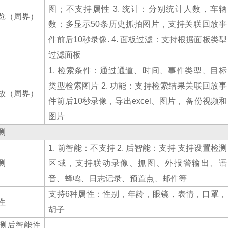
图；不支持属性
3.
统计：分别统计人数，车辆
览（周界）
数；多显示
50
条历史抓拍图片，支持关联回放事
件前后
10
秒录像
. 4.
面板过滤：支持根据面板类型
过滤面板
1.
检索条件：通过通道、时间、事件类型、目标
类型检索图片
2.
功能：支持检索结果关联回放事
放（周界）
件前后
10
秒录像，导出
excel
、图片， 备份视频和
图片
测
1.
前智能：不支持
2.
后智能：支持 支持设置检测
测
区域，支持联动录像、抓图、外报警输出、语
音、蜂鸣、日志记录、预置点、邮件等
支持
6
种属性：性别，年龄，眼镜，表情，口罩，
性
胡子
测后智能性