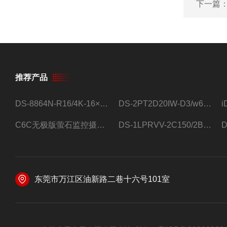
下一篇
推荐产品
DS-8864N-R16/4K-16×4T/希捷16盘位录像机
DS-2PT2D20IW-D3/w64路高清硬盘录像机
C6C无极版萤石监控摄像头
DS-1LPRVV-2C150/2B监控室外夜视高清电源线护套线200米/卷
东莞市万江区油新路二巷十六号101室