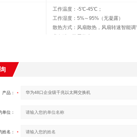
y、DHCPv6 Server、DHCPv6 
工作温度：-5℃-45℃；
点分离；
工作湿度：5%～95%（无凝露）
防雷：业务端口防雷能力：10 kV；
散热方式：风扇散热，风扇转速智能调
管理和维护：支持智能堆叠iStack；支持虚拟电
业务端口防雷能力：10kV
t)；支持Telnet远程配置、维护；支持SN
持eSight网管系统、支持WEB网管特性；
-MED；支持系统日志、分级告警；支持8
询
产品：
的单位：
的姓名：