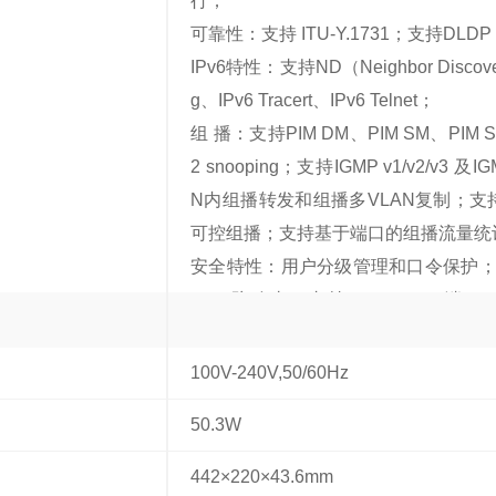
行；
可靠性：支持 ITU-Y.1731；支持DLD
IPv6特性：支持ND（Neighbor Disco
g、IPv6 Tracert、IPv6 Telnet；
组 播：支持PIM DM、PIM SM、PIM SS
2 snooping；支持IGMP v1/v2/v3 及IG
N内组播转发和组播多VLAN复制；
可控组播；支持基于端口的组播流量统
安全特性：用户分级管理和口令保护；支
CMP防攻击；支持IP、MAC、端口
离、端口安全、Sticky MAC；支持
地址学习数目限制；支持IEEE 802
100V-240V,50/60Hz
支持AAA认证，支持Radius、HWT
50.3W
H V2.0；支持HTTPS；支持CP
DHCP Relay、DHCP Server、DHC
442×220×43.6mm