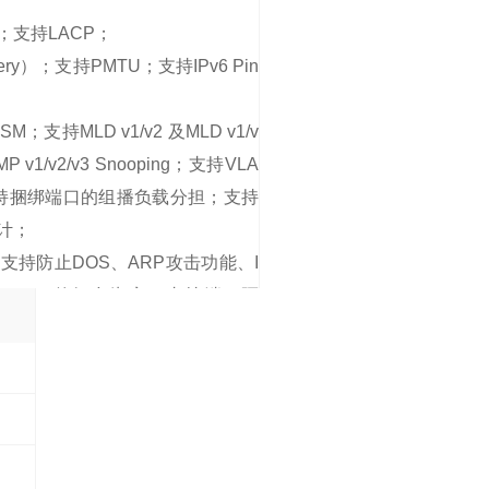
P；支持LACP；
very）；支持PMTU；支持IPv6 Pin
M；支持MLD v1/v2 及MLD v1/v
MP v1/v2/v3 Snooping；支持VLA
支持捆绑端口的组播负载分担；支持
计；
持防止DOS、ARP攻击功能、I
、VLAN的组合绑定；支持端口隔
MFF；支持黑洞MAC地址；支持MAC
.1X认证，支持单端口大用户数限制；
ACACS、NAC等多种方式；支持SS
U保护功能；支持黑名单和白名单；支持
P Snooping；支持DHCPv6 Rela