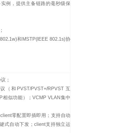
Link多实例，提供主备链路的毫秒级保
）；
802.1w)和MSTP(IEEE 802.1s)协
协议；
和PVST/PVST+/RPVST 互
P相似功能）；VCMP VLAN集中
 client零配置即插即用；支持自动
键式自动下发；client支持独立运