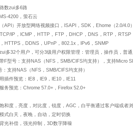
数zui多6路
MS-4200，萤石云
API）开放型网络视频接口，ISAPI，SDK，Ehome（2.0/4.0）
CP/IP，ICMP，HTTP，FTP，DHCP，DNS，RTP，RTSP，
S，HTTPS，DDNS，UPnP，802.1x，IPv6，SNMP
zui多32个用户，可分3级用户权限管理：管理员，操作员，普
型号：支持NAS（NFS，SMB/CIFS均支持），支持Micro SD/Mic
：支持NAS（NFS，SMB/CIFS均支持）
插件预览：IE8，IE9，IE10，IE11
预览：Chrome 57.0+，Firefox 52.0+
饱和度，亮度，对比度，锐度，AGC，白平衡通过客户端或者
模式白天，夜晚，自动，定时切换
背光补偿，强光抑制，3D数字降噪