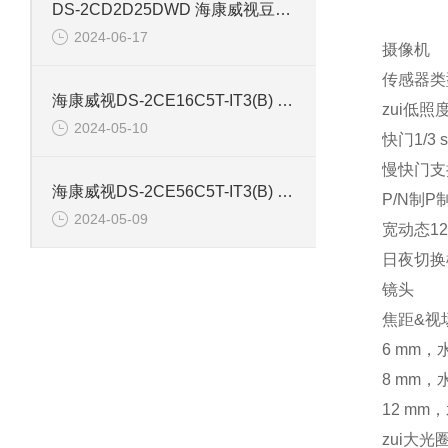
DS-2CD2D25DWD 海康威视豆干型小孔摄像机
2024-06-17
摄像机
传感器类型1/
海康威视DS-2CE16C5T-IT3(B) 130万红外防水同轴摄像机
zui低照度
2024-05-10
快门1/3 s
慢快门支
海康威视DS-2CE56C5T-IT3(B) 130万像素红外半球摄像机
P/N制P
2024-05-09
宽动态120
日夜切换
镜头
焦距&视场
6 mm，
8 mm，
12 mm
zui大光圈