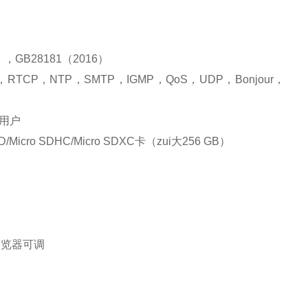
，GB28181（2016）
RTCP，NTP，SMTP，IGMP，QoS，UDP，Bonjour，
通用户
ro SDHC/Micro SDXC卡（zui大256 GB）
浏览器可调