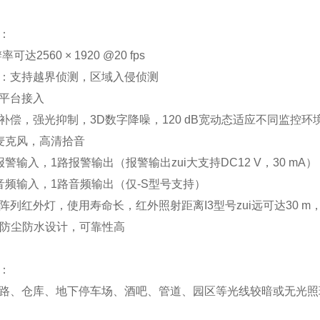
：
率可达2560 × 1920 @20 fps
：支持越界侦测，区域入侵侦测
平台接入
补偿，强光抑制，3D数字降噪，120 dB宽动态适应不同监控环
麦克风，高清拾音
警输入，1路报警输出（报警输出zui大支持DC12 V，30 mA
音频输入，1路音频输出（仅-S型号支持）
列红外灯，使用寿命长，红外照射距离I3型号zui远可达30 m，I5
66防尘防水设计，可靠性高
：
路、仓库、地下停车场、酒吧、管道、园区等光线较暗或无光照