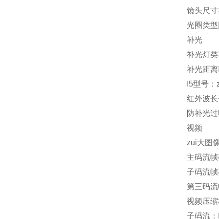
镜头尺寸
光圈类型
补光
补光灯类
补光距离I
I5型号：z
红外波长范
防补光过
视频
zui大图像
主码流帧率分
子码流帧率分
第三码流帧率
视频压缩标
子码流：H.