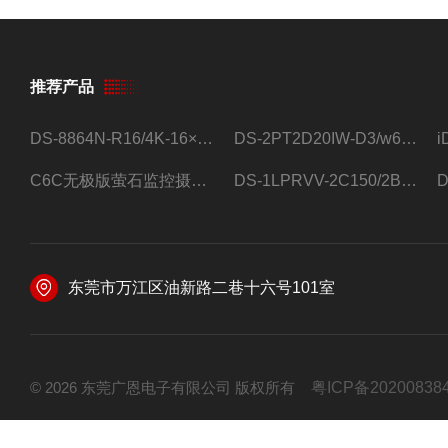
推荐产品
DS-8864N-R16/4K-16×4T/希捷16盘位录像机
DS-2PT2D20IW-D3/w64路高清硬盘录像机
C6C无极版萤石监控摄像头
DS-1LPRVV-2C150/2B监控室外夜视高清电源线护套线200米/卷
东莞市万江区油新路二巷十六号101室
© 2026 东莞广恩电子有限公司 版权所有
粤ICP备20200838