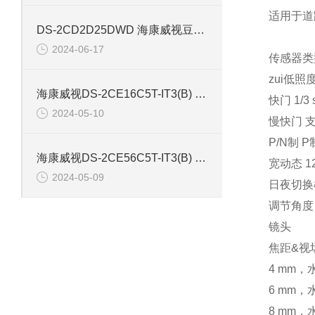
适用于道
DS-2CD2D25DWD 海康威视豆干型小孔摄像机
2024-06-17
传感器类型 1
zui低照度
海康威视DS-2CE16C5T-IT3(B) 130万红外防水同轴摄像机
快门 1/3 s
2024-05-10
慢快门 
P/N制 P
海康威视DS-2CE56C5T-IT3(B) 130万像素红外半球摄像机
宽动态 12
2024-05-09
日夜切换
调节角度 
镜头
焦距&视场
4 mm，
6 mm，
8 mm，