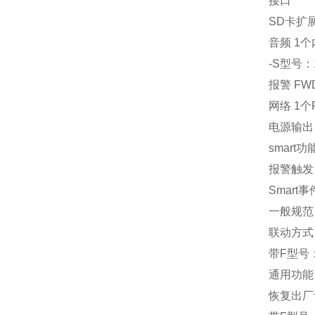
接口
SD卡扩展 
音频 1
-S型号：1
报警 FW
网络 1个R
电源输出 
smart功
报警触发
Smar
一般规范
联动方式
带F型号
通用功能
恢复出厂