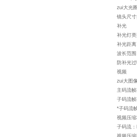
zui大光圈
镜头尺寸接
补光
补光灯类
补光距离 
波长范围 8
防补光过
视频
zui大图像
主码流帧率分
子码流帧率分
*子码流
视频压缩标
子码流：H.
视频压缩码率