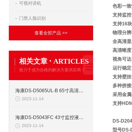
可视对讲机
色彩一致
支持监控
门禁人脸识别
支持16
物理分辨率
查看全部产品 >>
全高清显
高清晰度
·
视角可达
相关文章
ARTICLES
运行稳定
致力于成为合格的解决方案供应商！
支持壁挂
多种拼接
海康DS-D5065UL-B 65寸高清监控液晶显示器
采用金属
2023-11-14
支持HDM
海康DS-D5043FC 43寸监控液晶监视器
DS-D2
2023-11-14
型号DS-D