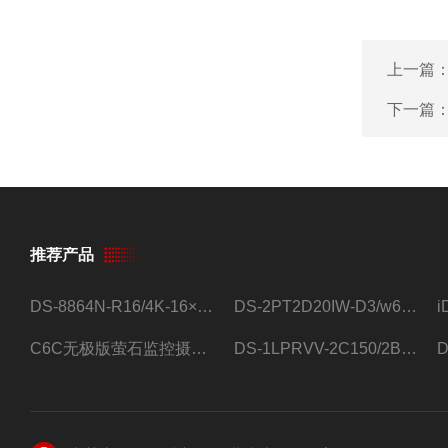
上一篇
下一篇
推荐产品
DS-8864N-R16/4K-16×4T/希捷16盘位录像机
DS-2PT2D20IW-D3/w64路高清硬盘录像机
C6C无极版萤石监控摄像头
DS-1LPRVV-2C150/2B监控室外夜视高清电源线护套线200米/卷