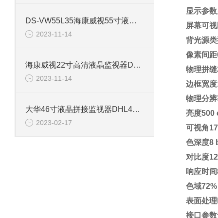
显示参数显
DS-VW55L35海康威视55寸液晶拼接屏监视器
屏幕可视区域1
2023-11-14
背光源类型
像素间距0.5
海康威视22寸高清液晶监视器DS-D5022FL-B
物理拼缝2
2023-11-14
边框宽度1.
物理分辨率1
大华46寸液晶拼接监视器DHL46UCM-EF
亮度500 
2023-02-17
可视角178°
色深度8 bi
对比度12
响应时间8
色域72%
表面处理Ha
接口参数音视频