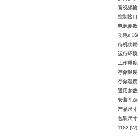
音视频输出接口
控制接口RS
电源参数电源
功耗≤ 16
待机功耗≤ 
运行环境
工作湿度
存储温度-
存储湿度
通用参数
安装孔距600
产品尺寸102
包装尺寸11
1182 (W