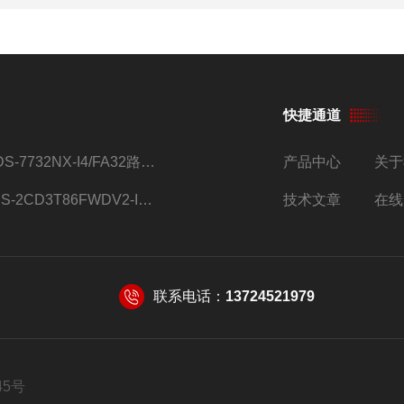
快捷通道
iDS-7732NX-I4/FA32路监控硬盘录像机
产品中心
关于
DS-2CD3T86FWDV2-I8S4g监控摄像头
技术文章
在线
联系电话：
13724521979
45号