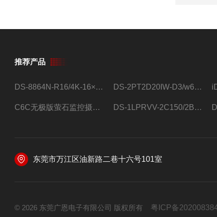
推荐产品
DS-8864N-R16/4K-16×4T/希捷16盘位录像机
DS-2PT2D20IW-D3/w64路高清硬盘录像机
C6C无极版萤石监控摄像头
DS-1LPRVV-2C150/2B监控室外夜视高清电源线护套线200米/卷
东莞市万江区油新路二巷十六号101室
© 2026 东莞广恩电子有限公司 版权所有
粤ICP备20200838