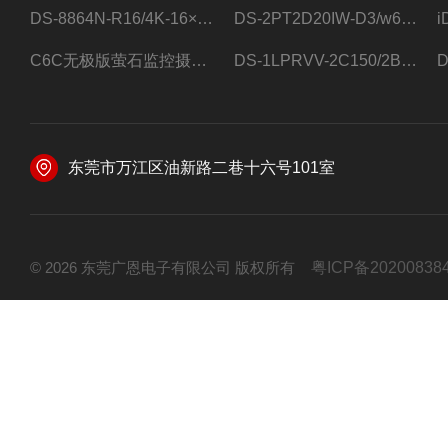
DS-8864N-R16/4K-16×4T/希捷16盘位录像机
DS-2PT2D20IW-D3/w64路高清硬盘录像机
C6C无极版萤石监控摄像头
DS-1LPRVV-2C150/2B监控室外夜视高清电源线护套线200米/卷
东莞市万江区油新路二巷十六号101室
© 2026 东莞广恩电子有限公司 版权所有
粤ICP备20200838