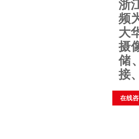
浙
频
大
摄
储
接
在线咨