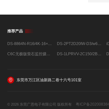
推荐产品
DS-8864N-R16/4K-16×4T/希捷16盘位录像机
DS-2PT2D20IW-D3/w64路高清硬盘录像机
C6C无极版萤石监控摄像头
DS-1LPRVV-2C150/2B监控室外夜视高清电源线护套线200米/卷
东莞市万江区油新路二巷十六号101室
© 2026 东莞广恩电子有限公司 版权所有
粤ICP备20200838