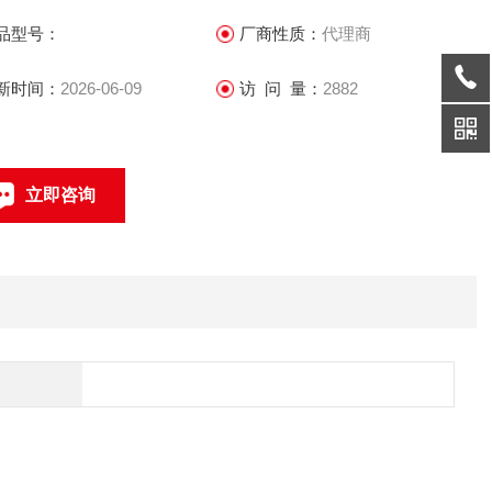
的行业解决方案。这些产品和方案面向100多个国家和地区，在
品型号：
厂商性质：
代理商
京大运会、上海世博会、青藏铁路等重
新时间：
2026-06-09
访 问 量：
2882
立即咨询
联系电话：