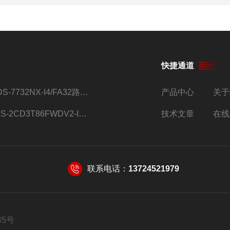
快捷通道
iDS-7732NX-I4/FA32路监控硬盘录像机
产品中心
关于
DS-2CD3T86FWDV2-I8S4g监控摄像头
技术文章
在线
联系电话：
13724521979
45号