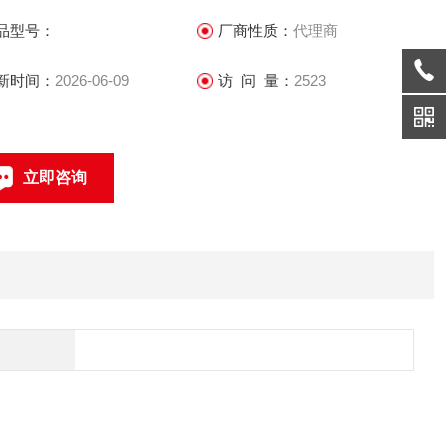
的行业解决方案。这些产品和方案面向100多个国家和地区，在
品型号：
厂商性质：
代理商
京大运会、上海世博会、青藏铁路等重大安保项
新时间：
2026-06-09
访 问 量：
2523
立即咨询
联系电话：