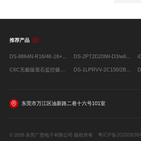
推荐产品
DS-8864N-R16/4K-16×4T/希捷16盘位录像机
DS-2PT2D20IW-D3/w64路高清硬盘录像机
C6C无极版萤石监控摄像头
DS-1LPRVV-2C150/2B监控室外夜视高清电源线护套线200米/卷
东莞市万江区油新路二巷十六号101室
© 2026 东莞广恩电子有限公司 版权所有
粤ICP备20200838