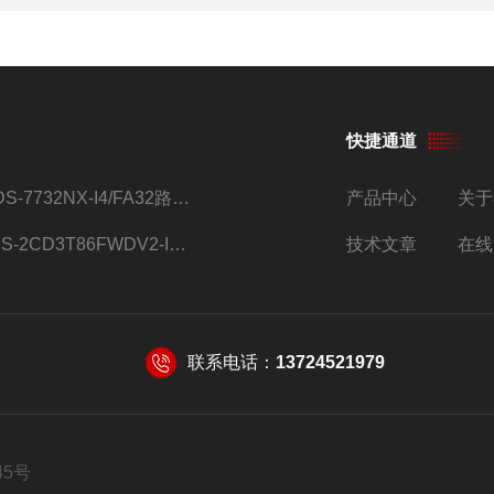
快捷通道
iDS-7732NX-I4/FA32路监控硬盘录像机
产品中心
关于
DS-2CD3T86FWDV2-I8S4g监控摄像头
技术文章
在线
联系电话：
13724521979
45号