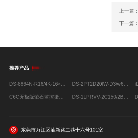
上一篇
下一篇
推荐产品
DS-8864N-R16/4K-16×4T/希捷16盘位录像机
DS-2PT2D20IW-D3/w64路高清硬盘录像机
C6C无极版萤石监控摄像头
DS-1LPRVV-2C150/2B监控室外夜视高清电源线护套线200米/卷
东莞市万江区油新路二巷十六号101室