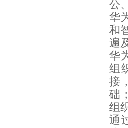
公
华
和
遍
华
组
接
础
组
通