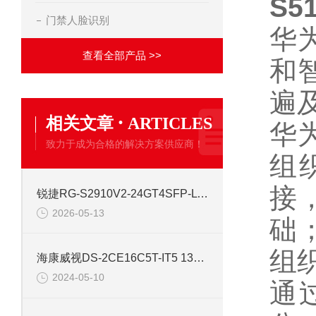
S5
门禁人脸识别
华
查看全部产品 >>
和
遍
·
相关文章
ARTICLES
华
致力于成为合格的解决方案供应商！
组
接
锐捷RG-S2910V2-24GT4SFP-L 24口网管千兆交换机
2026-05-13
础
组
海康威视DS-2CE16C5T-IT5 130万红外高清同轴交换机
2024-05-10
通