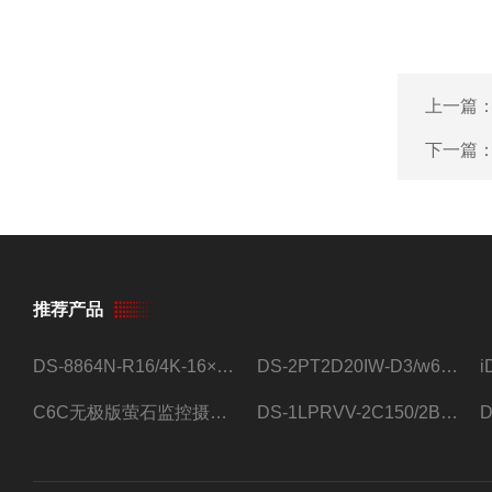
上一篇
下一篇
推荐产品
DS-8864N-R16/4K-16×4T/希捷16盘位录像机
DS-2PT2D20IW-D3/w64路高清硬盘录像机
C6C无极版萤石监控摄像头
DS-1LPRVV-2C150/2B监控室外夜视高清电源线护套线200米/卷