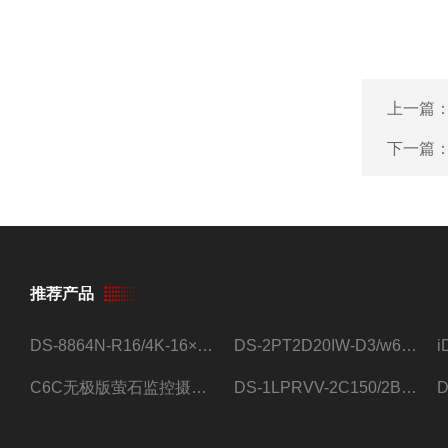
上一篇
下一篇
推荐产品
DS-8864N-R16/4K-16×4T/希捷16盘位录像机
DS-2PT2D20IW-D3/w64路高清硬盘录像机
C6C无极版萤石监控摄像头
DS-1LPRVV-2C150/2B监控室外夜视高清电源线护套线200米/卷