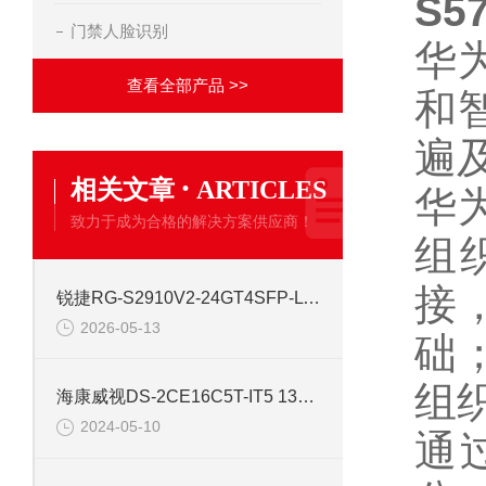
S5
门禁人脸识别
华
查看全部产品 >>
和
遍
·
相关文章
ARTICLES
华
致力于成为合格的解决方案供应商！
组
接
锐捷RG-S2910V2-24GT4SFP-L 24口网管千兆交换机
2026-05-13
础
组
海康威视DS-2CE16C5T-IT5 130万红外高清同轴交换机
2024-05-10
通