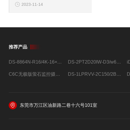
2023-11-14
推荐产品
DS-8864N-R16/4K-16×4T/希捷16盘位录像机
DS-2PT2D20IW-D3/w64路高清硬盘录像机
C6C无极版萤石监控摄像头
DS-1LPRVV-2C150/2B监控室外夜视高清电源线护套线200米/卷
东莞市万江区油新路二巷十六号101室