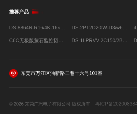
推荐产品
DS-8864N-R16/4K-16×4T/希捷16盘位录像机
DS-2PT2D20IW-D3/w64路高清硬盘录像机
C6C无极版萤石监控摄像头
DS-1LPRVV-2C150/2B监控室外夜视高清电源线护套线200米/卷
东莞市万江区油新路二巷十六号101室
© 2026 东莞广恩电子有限公司 版权所有
粤ICP备20200838