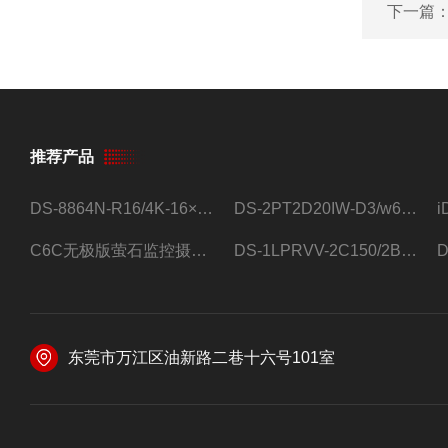
下一篇
推荐产品
DS-8864N-R16/4K-16×4T/希捷16盘位录像机
DS-2PT2D20IW-D3/w64路高清硬盘录像机
C6C无极版萤石监控摄像头
DS-1LPRVV-2C150/2B监控室外夜视高清电源线护套线200米/卷
东莞市万江区油新路二巷十六号101室