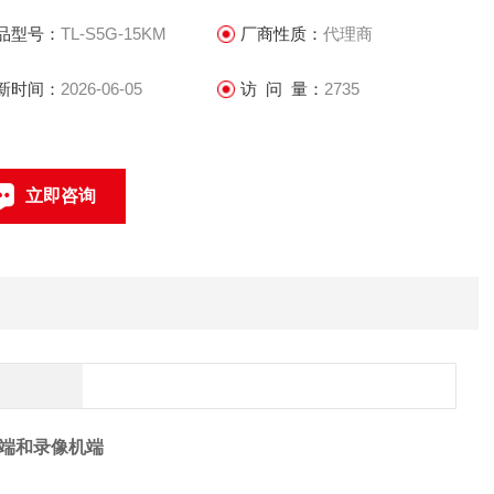
厂免设置，默认设置网桥连接
品型号：
TL-S5G-15KM
厂商性质：
代理商
Passive PoE 供电
线发射功率线性可调，根据需求调整传输距离、避免同频干扰
新时间：
2026-06-05
访 问 量：
2735
立即咨询
联系电话：
端和录像机端