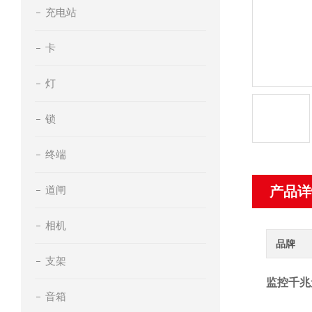
充电站
卡
灯
锁
终端
道闸
产品详
相机
品牌
支架
监控千兆
音箱