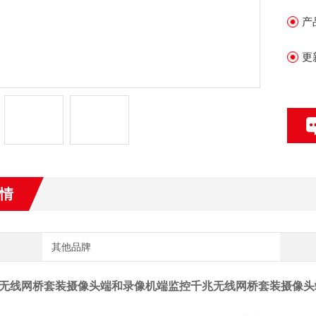
出
产
支持
无
更
情
其他品牌
无线网桥套装摄像头端和录像机端
监控千兆无线网桥套装摄像头