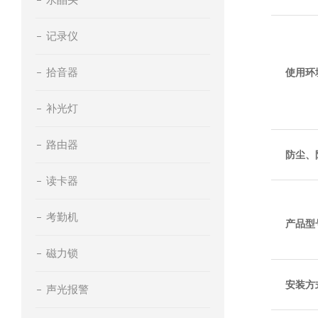
记录仪
拾音器
使用环
补光灯
路由器
防尘、
读卡器
是否支
考勤机
产品型
磁力锁
电源适
安装方
声光报警
整机大