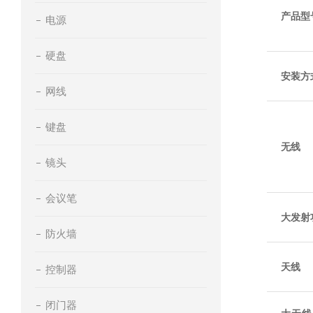
产品型
电源
硬盘
安装方
网线
键盘
无线
镜头
会议笔
大发射
防火墙
天线
控制器
闭门器