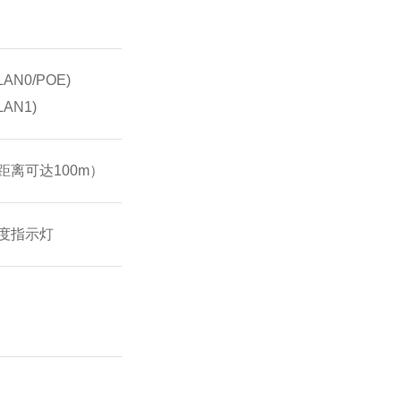
LAN0/POE)
LAN1)
供电距离可达100m）
强度指示灯