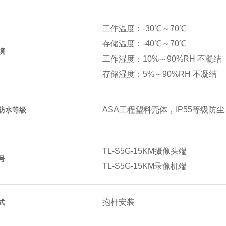
工作温度：-30℃～70℃
存储温度：-40℃～70℃
境
工作湿度：10%～90%RH 不凝结
存储湿度：5%～90%RH 不凝结
ASA工程塑料壳体，IP55等级防
防水等级
不支持宽压供电
持宽电压
TL-S5G-15KM摄像头端
号
TL-S5G-15KM录像机端
24V/0.7A
配器
抱杆安装
式
7.2W
功率