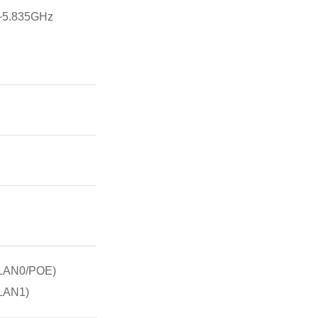
5.835GHz
LAN0/POE)
LAN1)