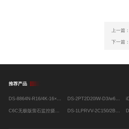
上一篇
下一篇
推荐产品
DS-8864N-R16/4K-16×4T/希捷16盘位录像机
DS-2PT2D20IW-D3/w64路高清硬盘录像机
C6C无极版萤石监控摄像头
DS-1LPRVV-2C150/2B监控室外夜视高清电源线护套线200米/卷