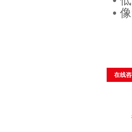
• 低
• 
在线咨