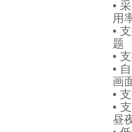
•
用
• 
题
•
• 
画
•
•
昼