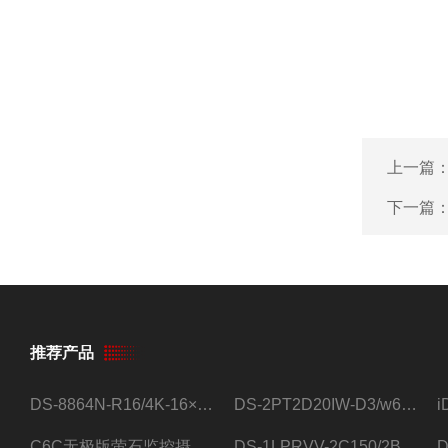
上一篇
下一篇
推荐产品
DS-8864N-R16/4K-16×4T/希捷16盘位录像机
DS-2PT2D20IW-D3/w64路高清硬盘录像机
C6C无极版萤石监控摄像头
DS-1LPRVV-2C150/2B监控室外夜视高清电源线护套线200米/卷