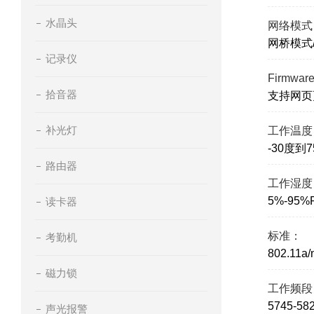
水晶头
网络模式
网桥模式
记录仪
Firmwa
拾音器
支持网页
补光灯
工作温度
-30度到
路由器
工作湿度
5%-95
读卡器
标准：
考勤机
802.11a
磁力锁
工作频段
5745-
声光报警