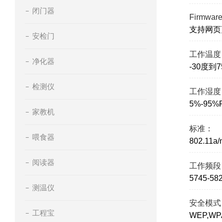
闭门器
Firmwa
支持网页
安检门
工作温度
净化器
-30度到
检测仪
工作湿度
5%-95
家教机
标准：
喂食器
802.11a
阅读器
工作频段
5745-
测温仪
安全模式
工程宝
WEP,WPA