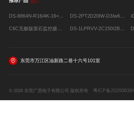
推荐产品
DS-8864N-R16/4K-16×4T/希捷16盘位录像机
DS-2PT2D20IW-D3/w64路高清硬盘录像机
C6C无极版萤石监控摄像头
DS-1LPRVV-2C150/2B监控室外夜视高清电源线护套线200米/卷
东莞市万江区油新路二巷十六号101室
© 2026 东莞广恩电子有限公司 版权所有
粤ICP备20200838