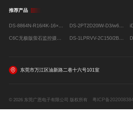
推荐产品
DS-8864N-R16/4K-16×4T/希捷16盘位录像机
DS-2PT2D20IW-D3/w64路高清硬盘录像机
C6C无极版萤石监控摄像头
DS-1LPRVV-2C150/2B监控室外夜视高清电源线护套线200米/卷
东莞市万江区油新路二巷十六号101室
© 2026 东莞广恩电子有限公司 版权所有
粤ICP备20200838