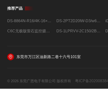
推荐产品
DS-8864N-R16/4K-16×4T/希捷16盘位录像机
DS-2PT2D20IW-D3/w64路高清硬盘录像机
C6C无极版萤石监控摄像头
DS-1LPRVV-2C150/2B监控室外夜视高清电源线护套线200米/卷
东莞市万江区油新路二巷十六号101室
© 2026 东莞广恩电子有限公司 版权所有
粤ICP备20200838