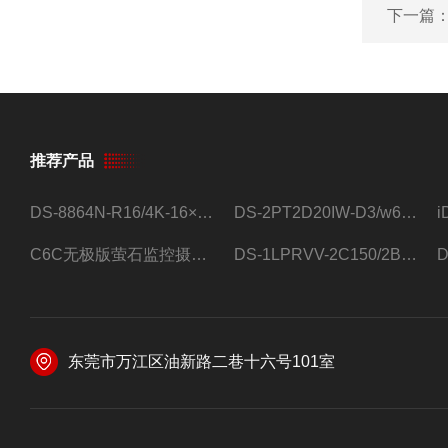
下一篇
推荐产品
DS-8864N-R16/4K-16×4T/希捷16盘位录像机
DS-2PT2D20IW-D3/w64路高清硬盘录像机
C6C无极版萤石监控摄像头
DS-1LPRVV-2C150/2B监控室外夜视高清电源线护套线200米/卷
东莞市万江区油新路二巷十六号101室