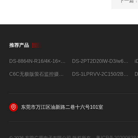
下一篇
推荐产品
DS-8864N-R16/4K-16×4T/希捷16盘位录像机
DS-2PT2D20IW-D3/w64路高清硬盘录像机
C6C无极版萤石监控摄像头
DS-1LPRVV-2C150/2B监控室外夜视高清电源线护套线200米/卷
东莞市万江区油新路二巷十六号101室
© 2026 东莞广恩电子有限公司 版权所有
粤ICP备20200838