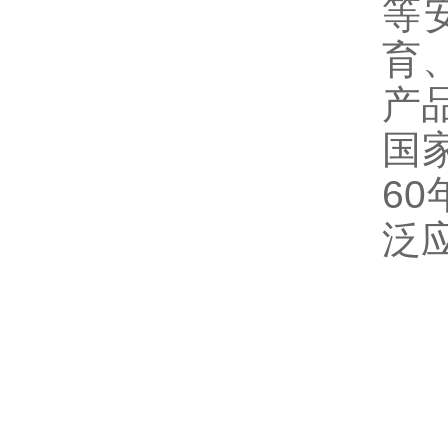
等
育
产
国
6
泛