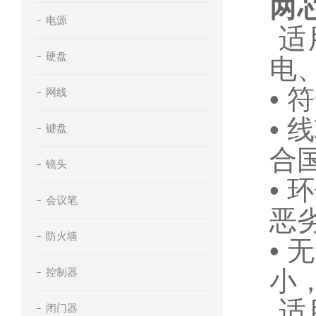
两芯
电源
适
硬盘
电
• 
网线
•
键盘
合
镜头
•
会议笔
恶
防火墙
•
控制器
小
适
闭门器