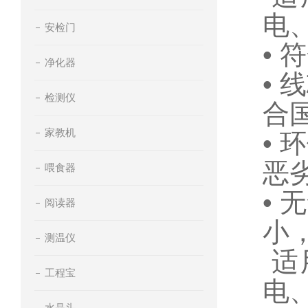
电
安检门
• 
净化器
•
检测仪
合
家教机
•
恶
喂食器
•
阅读器
小
测温仪
适
工程宝
电
水晶头