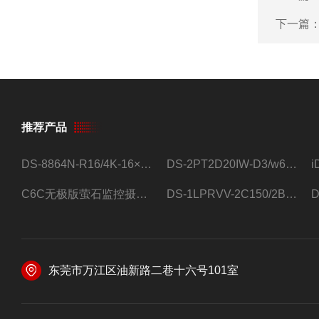
下一篇
推荐产品
DS-8864N-R16/4K-16×4T/希捷16盘位录像机
DS-2PT2D20IW-D3/w64路高清硬盘录像机
C6C无极版萤石监控摄像头
DS-1LPRVV-2C150/2B监控室外夜视高清电源线护套线200米/卷
东莞市万江区油新路二巷十六号101室