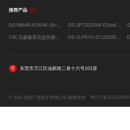
推荐产品
DS-8864N-R16/4K-16×4T/希捷16盘位录像机
DS-2PT2D20IW-D3/w64路高清硬盘录像机
C6C无极版萤石监控摄像头
DS-1LPRVV-2C150/2B监控室外夜视高清电源线护套线200米/卷
东莞市万江区油新路二巷十六号101室
© 2026 东莞广恩电子有限公司 版权所有
粤ICP备20200838