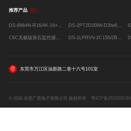
推荐产品
DS-8864N-R16/4K-16×4T/希捷16盘位录像机
DS-2PT2D20IW-D3/w64路高清硬盘录像机
C6C无极版萤石监控摄像头
DS-1LPRVV-2C150/2B监控室外夜视高清电源线护套线200米/卷
东莞市万江区油新路二巷十六号101室
© 2026 东莞广恩电子有限公司 版权所有
粤ICP备20200838