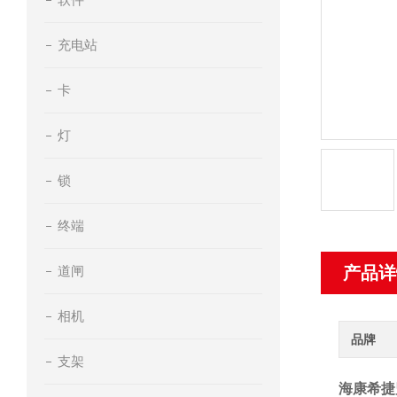
充电站
卡
灯
锁
终端
道闸
产品详
相机
品牌
支架
海康希捷监控