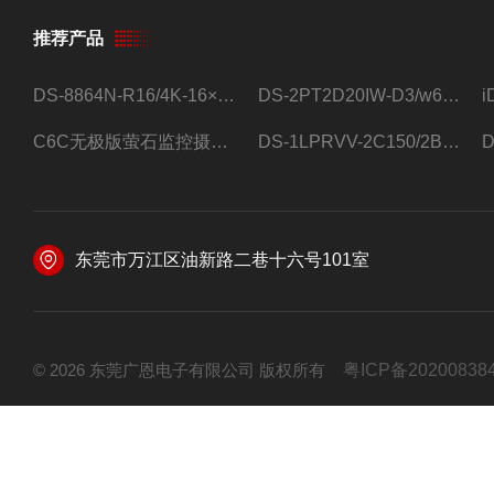
推荐产品
DS-8864N-R16/4K-16×4T/希捷16盘位录像机
DS-2PT2D20IW-D3/w64路高清硬盘录像机
C6C无极版萤石监控摄像头
DS-1LPRVV-2C150/2B监控室外夜视高清电源线护套线200米/卷
东莞市万江区油新路二巷十六号101室
© 2026 东莞广恩电子有限公司 版权所有
粤ICP备20200838