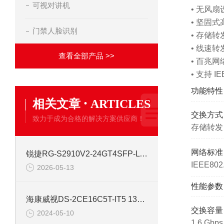
可视对讲机
• 无风
• 坚固
门禁人脸识别
• 存储
• 线速
查看全部产品 >>
• 百兆
• 支持 IE
功能特性
·
相关文章
ARTICLES
交换方式
致力于成为合格的解决方案供应商！
存储转发
网络标准
锐捷RG-S2910V2-24GT4SFP-L 24口网管千兆交换机
IEEE802.
2026-05-13
性能参数
海康威视DS-2CE16C5T-IT5 130万红外高清同轴交换机
交换容量
2024-05-10
1.6 Gbps