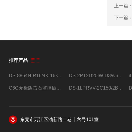
上一篇
下一篇
推荐产品
DS-8864N-R16/4K-16×4T/希捷16盘位录像机
DS-2PT2D20IW-D3/w64路高清硬盘录像机
C6C无极版萤石监控摄像头
DS-1LPRVV-2C150/2B监控室外夜视高清电源线护套线200米/卷
东莞市万江区油新路二巷十六号101室