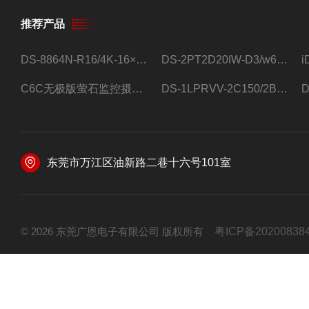
推荐产品
DS-8864N-R16/4K-16×4T/希捷16盘位录像机
DS-2PT2D20IW-D3/w64路高清硬盘录像机
C6C无极版萤石监控摄像头
DS-1LPRVV-2C150/2B监控室外夜视高清电源线护套线200米/卷
东莞市万江区油新路二巷十六号101室
© 2026 东莞广恩电子有限公司 版权所有
粤ICP备20200838