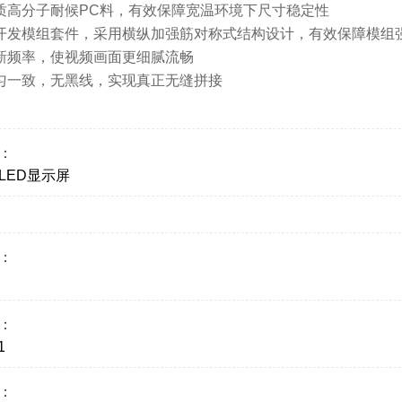
优质高分子耐候PC料，有效保障宽温环境下尺寸稳定性
主开发模组套件，采用横纵加强筋对称式结构设计，有效保障模组
刷新频率，使视频画面更细腻流畅
均匀一致，无黑线，实现真正无缝拼接
：
LED显示屏
：
：
1
：