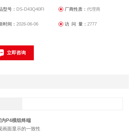
品型号：
DS-D43Q40FI
厂商性质：
代理商
 全自主开发模组套件，采用横纵加强筋对称式结构设计，有效保
模组强度和拼装精度
新时间：
2026-06-06
访 问 量：
2777
 超高刷新频率，使视频画面更细腻流畅
立即咨询
 画面均匀一致，无黑线，实现真正无缝拼接
联系电话：
室内P4模组终端
现画面显示的一致性