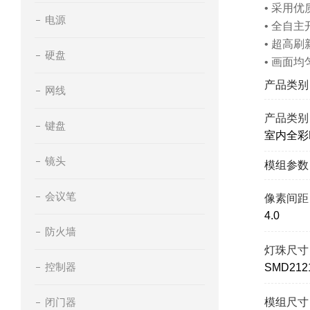
• 采用
电源
• 全自
• 超高
硬盘
• 画面
产品类别
网线
产品类别
键盘
室内全彩
镜头
模组参数
会议笔
像素间距
4.0
防火墙
灯珠尺寸
控制器
SMD212
闭门器
模组尺寸