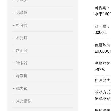
可视角：
记录仪
水平160
拾音器
对比度：
3000:1
补光灯
色度均匀
路由器
±0.003
读卡器
亮度均匀
≥97％
考勤机
处理能力
磁力锁
驱动方式
恒流驱动
声光报警
换帧频率