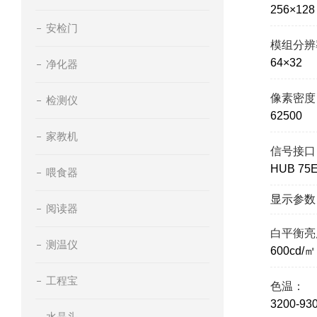
256×128
安检门
模组分辨
64×32
净化器
像素密度
检测仪
62500
家教机
信号接口
HUB 75
喂食器
显示参数
阅读器
白平衡亮
测温仪
600cd/㎡
工程宝
色温：
3200-9
水晶头