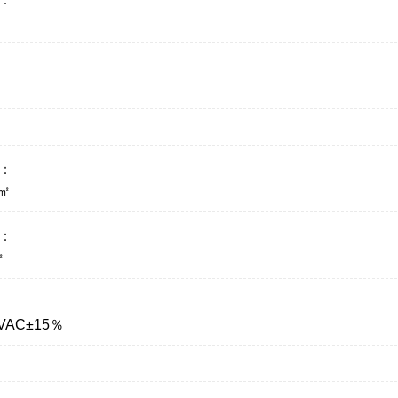
：
/㎡
：
㎡
0VAC±15％