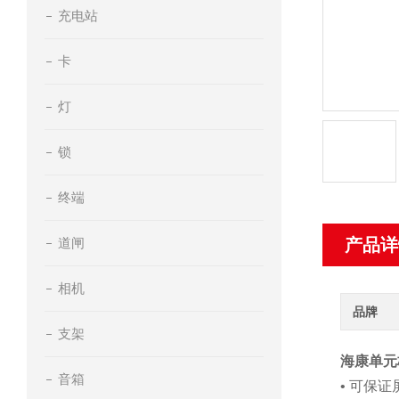
充电站
卡
灯
锁
终端
道闸
产品详
相机
品牌
支架
海康单元
音箱
• 可保