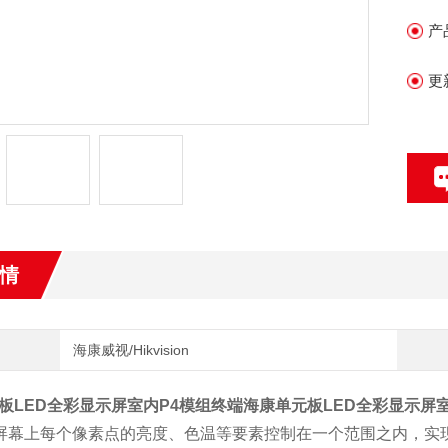
产
•
障
更
•
•
情
海康威视/Hikvision
板LED全彩显示屏室内P4模组终端
海康单元板LED全彩显示屏
证屏幕上每个像素点的亮度、色温等要素控制在一个范围之内，实