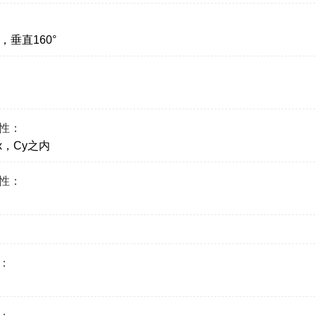
°，垂直160°
性：
Cx，Cy之内
性：
：
：