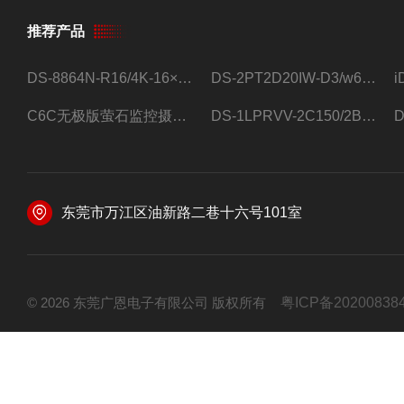
推荐产品
DS-8864N-R16/4K-16×4T/希捷16盘位录像机
DS-2PT2D20IW-D3/w64路高清硬盘录像机
C6C无极版萤石监控摄像头
DS-1LPRVV-2C150/2B监控室外夜视高清电源线护套线200米/卷
东莞市万江区油新路二巷十六号101室
© 2026 东莞广恩电子有限公司 版权所有
粤ICP备20200838