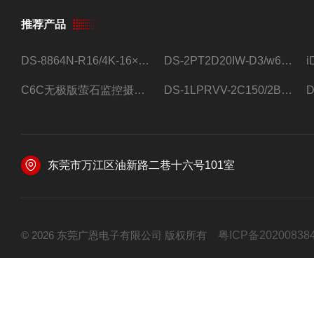
推荐产品
DS-8864N-R16/4K-16×4T/希捷16盘位录像机
DS-2PT2D20IW-D3/w64路高清硬盘录像机
C6C无极版萤石监控摄像头
DS-1LPRVV-2C150/2B监控室外夜视高清电源线护套线200米/卷
东莞市万江区油新路二巷十六号101室
© 2026 东莞广恩电子有限公司 版权所有
粤ICP备20200838