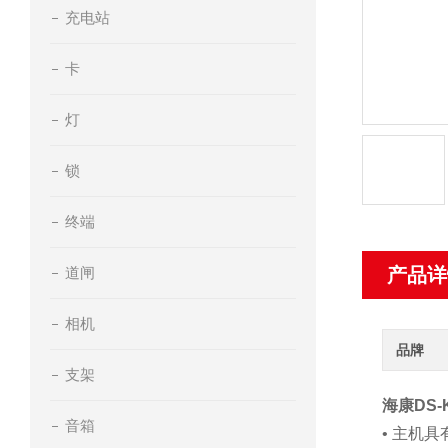
充电站
卡
灯
锁
终端
道闸
产品详
相机
品牌
支架
海康DS-
音箱
• 主机