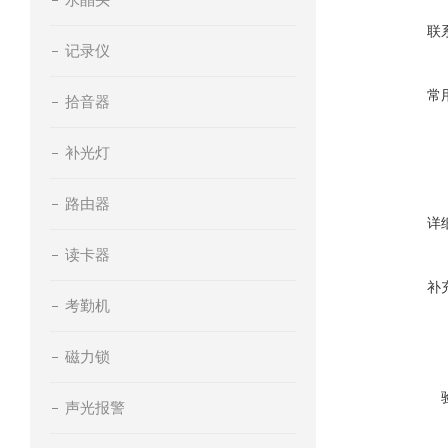
联
记录仪
常
拾音器
补光灯
路由器
详
读卡器
补
考勤机
磁力锁
声光报警