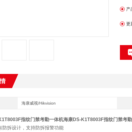
产
•
醒
更
•
•
刷
情
海康威视/Hikvision
K1T8003F指纹门禁考勤一体机
海康DS-K1T8003F指纹门禁考
具有防拆设计，支持防拆报警功能