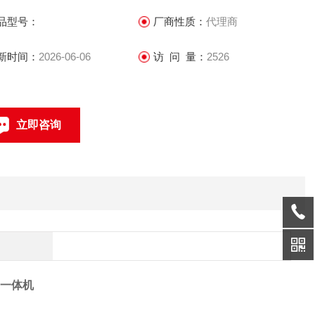
品型号：
厂商性质：
代理商
 具有独立门铃按钮设计，可外接第三方蜂鸣设备，用于声音提
。
新时间：
2026-06-06
访 问 量：
2526
 主机采用光学式指纹模块，指纹比对准确、速度快
立即咨询
 支持单机无网操作，可本地添加人员、指纹信息；支持U盘导出
卡数据
联系电话：
勤一体机