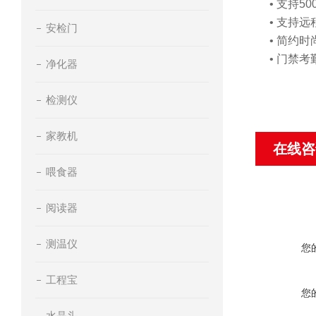
• 支持
• 支持
安检门
• 简约
• 门禁
净化器
检测仪
家教机
在线咨
喂食器
阅读器
测温仪
您
工程宝
您
水晶头