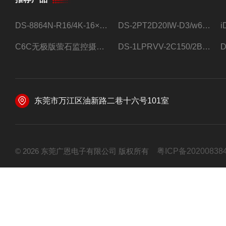
DS-8864N-R16/4K-16×4T/希捷16盘位录像机
DS-2PT2D20IW-D3/w64路高清硬盘录像机
C6C无极版萤石监控摄像头
DS-1LPRVV-2C150/2B监控室外夜视高清电源线护套线200米/卷
东莞市万江区油新路二巷十六号101室
© 2026 东莞广恩电子有限公司 版权所有
粤ICP备20200838