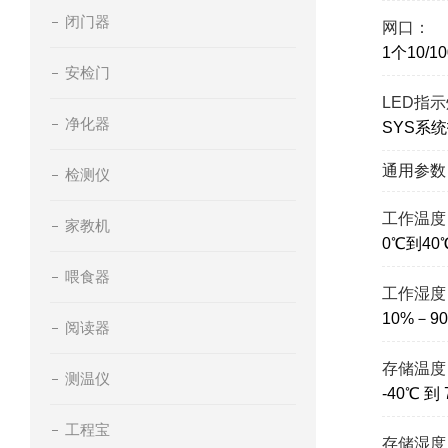
闭门器
网口：
1个10/1
安检门
LED指
净化器
SYS系
通用参数
检测仪
工作温度
家教机
0℃到40
喂食器
工作湿度
10%－9
阅读器
存储温度
测温仪
-40℃ 到 
工程宝
存储湿度