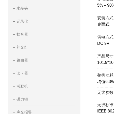
5%－9
水晶头
安装方式
记录仪
桌面式
拾音器
供电方式
DC 9V
补光灯
产品尺寸
路由器
101.9*10
读卡器
整机功耗
均值6.3W
考勤机
无线参数
磁力锁
无线标准
IEEE 80
声光报警